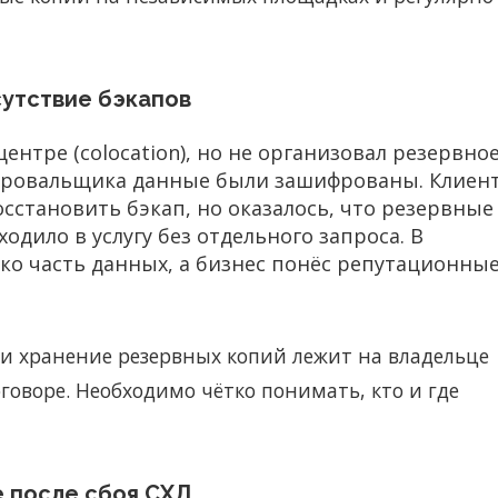
сутствие бэкапов
ентре (colocation), но не организовал резервно
ифровальщика данные были зашифрованы. Клиен
сстановить бэкап, но оказалось, что резервные
ходило в услугу без отдельного запроса. В
ько часть данных, а бизнес понёс репутационные
 и хранение резервных копий лежит на владельце
говоре. Необходимо чётко понимать, кто и где
е после сбоя СХД