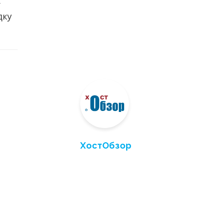
.
дку
ХостОбзор