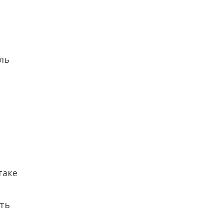
ль
таке
ть