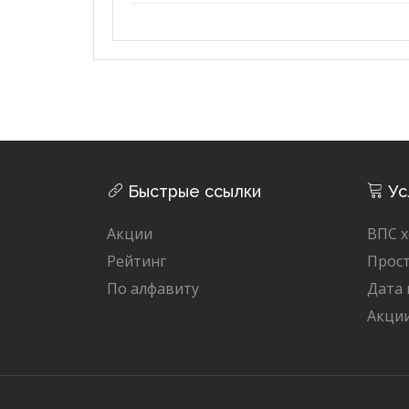
Быстрые ссылки
Ус
Акции
ВПС х
Рейтинг
Прост
По алфавиту
Дата
Акци