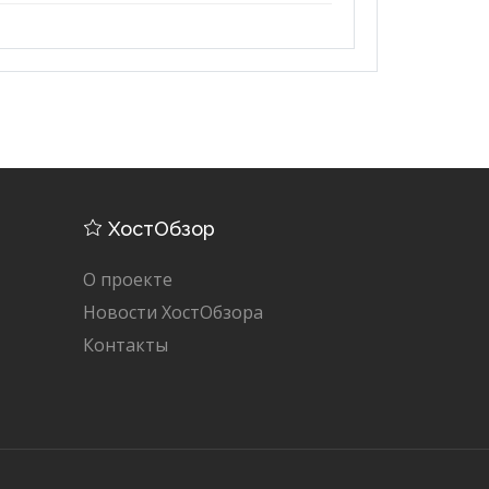
ХостОбзор
О проекте
Новости ХостОбзора
Контакты