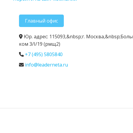
Главный офис
Юр. адрес: 115093,&nbsp;г. Москва,&nbsp;Боль
ком 3/I/19 (рмщ2)
+7 (495) 5805840
info@leaderneta.ru