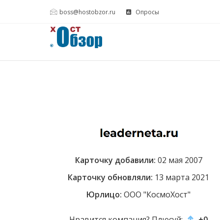
boss@hostobzor.ru
Опросы
Карточку добавили:
02 мая 2007
Карточку обновляли:
13 марта 2021
Юрлицо:
ООО "КосмоХост"
Нравится компания? Плюсуй:
+0