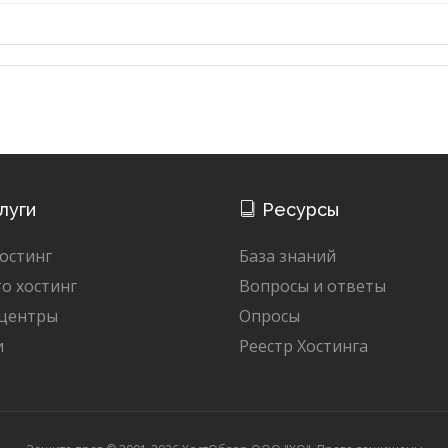
луги
Ресурсы
остинг
База знаний
о хостинг
Вопросы и ответы
 центры
Опросы
и
Реестр Хостинга