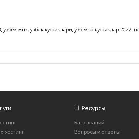
, узбек мп3, узбек кушиклари, узбекча кушиклар 2022, п
луги
Ресурсы
остинг
База знаний
о хостинг
Вопросы и ответы