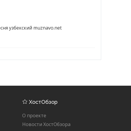
есня узбекский muznavo.net
ХостОбзор
О проекте
Новости ХостОбзора