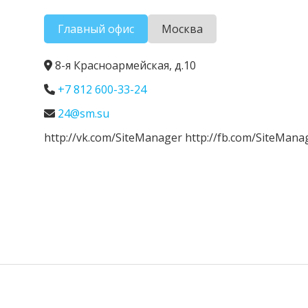
Главный офис
Москва
8-я Красноармейская, д.10
+7 812 600-33-24
24@sm.su
http://vk.com/SiteManager http://fb.com/SiteMana