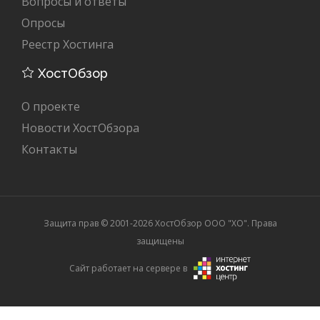
Вопросы и ответы
Опросы
Реестр Хостинга
ХостОбзор
О проекте
Новости ХостОбзора
Контакты
Защита прав © 2001-2026 ХостОбзор ООО "XO". Права
защищены
Сайт работает на сервере в