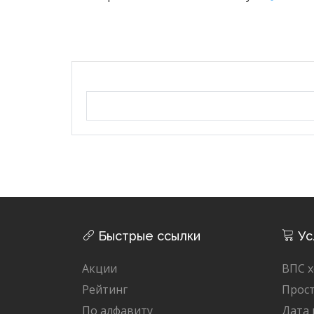
Быстрые ссылки
Ус
Акции
ВПС х
Рейтинг
Прост
По алфавиту
Дата