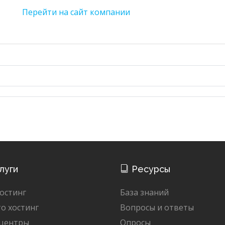
Перейти на сайт компании
луги
Ресурсы
остинг
База знаний
о хостинг
Вопросы и ответы
 центры
Опросы