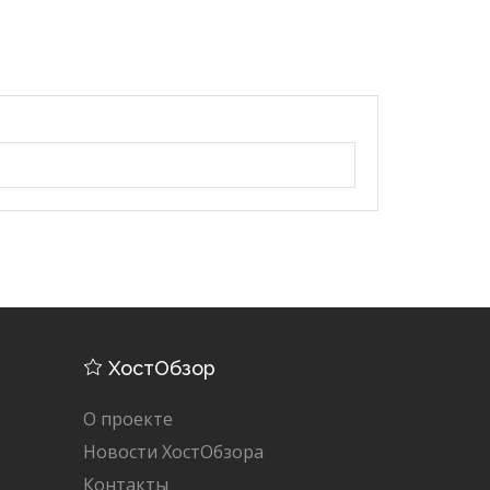
ХостОбзор
О проекте
Новости ХостОбзора
Контакты