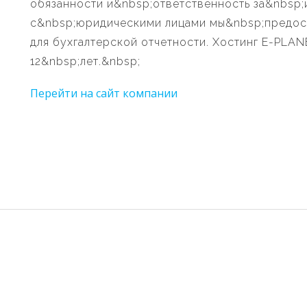
обязанности и&nbsp;ответственность за&nbsp;
с&nbsp;юридическими лицами мы&nbsp;предос
для бухгалтерской отчетности. Хостинг E-PLA
12&nbsp;лет.&nbsp;
Перейти на сайт компании