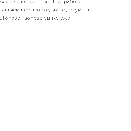
их&nbsp;исполнение. При работе
тавляем все необходимые документы
NET&nbsp;на&nbsp;рынке уже