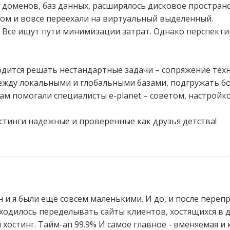
доменов, баз данных, расширялось дисковое пространс
том и вовсе переехали на виртуальный выделенный.
. Все ищут пути минимизации затрат. Однако перспекти
одится решать нестандартные задачи – сопряжение тех
ежду локальными и глобальными базами, подгружать бо
 нам помогали специалисты e-planet – советом, настройк
стинги надежные и проверенные как друзья детства!
он и я были еще совсем маленькими. И до, и после пере
одилось переделывать сайты клиентов, хостящихся в д
й хостинг. Тайм-ап 99.9% И самое главное - вменяемая 