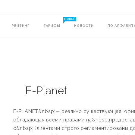
НОВЬЁ
РЕЙТИНГ
ТАРИФЫ
НОВОСТИ
ПО АЛФАВИТ
E-Planet
E-PLANET&nbsp;— реально существующая, офиц
обладающая всеми правами на&nbsp;предостав
с&nbsp;Клиентами строго регламентированы 