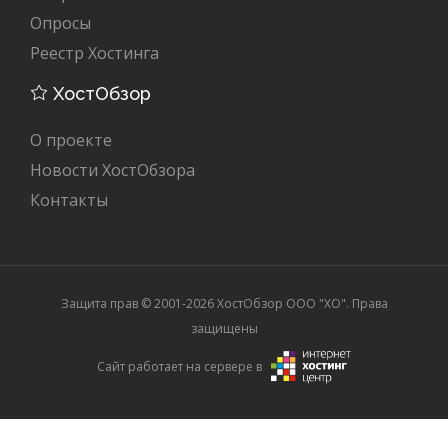
Опросы
Реестр Хостинга
ХостОбзор
О проекте
Новости ХостОбзора
Контакты
Защита прав © 2001-2026 ХостОбзор ООО "XO". Права
защищены
Сайт работает на сервере в