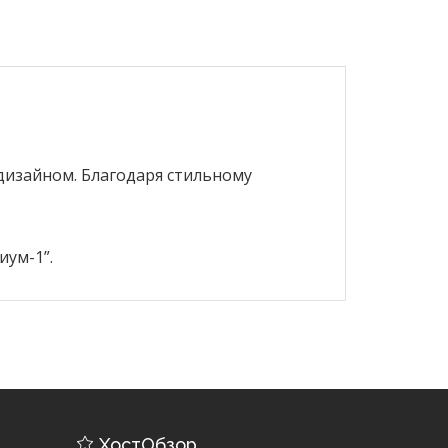
дизайном. Благодаря стильному
ум-1”.
ХостОбзор