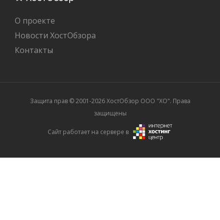
О проекте
Новости ХостОбзора
Контакты
Защита прав © 2001-2026 ХостОбзор ООО "XO". Права
защищены
Сайт работает на сервере в