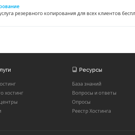
рование
слуга резервного копирования для всех клиентов беспл
луги
Ресурсы
остинг
База знаний
о хостинг
Вопросы и ответы
 центры
Опросы
и
Реестр Хостинга