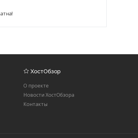
атна!
ХостОбзор
О проекте
Новости ХостОбзора
Контакты