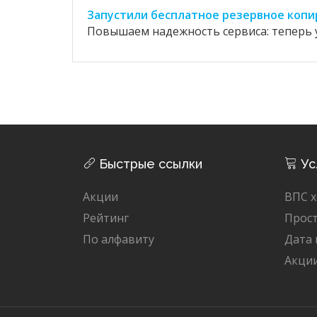
Запустили бесплатное резервное копи
Повышаем надежность сервиса: теперь у
Быстрые ссылки
Ус
Акции
ВПС х
Рейтинг
Прост
По алфавиту
Дата
Акци