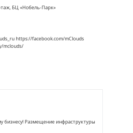
2 этаж, БЦ «Нобель-Парк»
louds_ru https://facebook.com/mClouds
y/mclouds/
му бизнесу! Размещение инфраструктуры