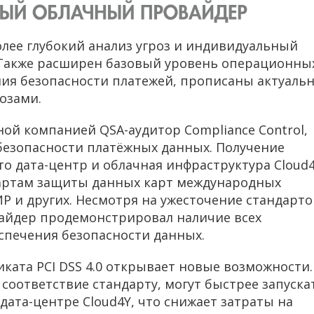
более глубокий анализ угроз и индивидуальный
 Также расширен базовый уровень операционны
ия безопасности платежей, прописаны актуаль
озами.
ой компанией QSA-аудитор Compliance Control,
безопасности платёжных данных. Получение
то дата-центр и облачная инфраструктура Cloud
артам защиты данных карт международных
ИР и других. Несмотря на ужесточение стандарто
айдер продемонстрировал наличие всех
спечения безопасности данных.
иката PCI DSS 4.0 открывает новые возможности.
соответствие стандарту, могут быстрее запуска
дата-центре Cloud4Y, что снижает затраты на