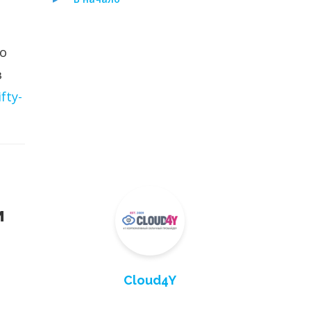
о
в
fty-
м
Cloud4Y