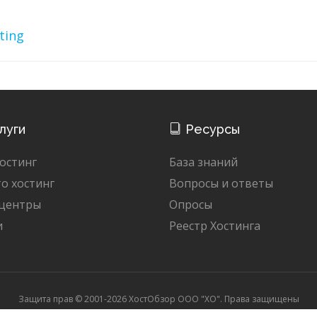
ting
луги
Ресурсы
остинг
База знаний
о хостинг
Вопросы и ответы
 центры
Опросы
и
Реестр Хостинга
Защита прав © 2001-2026 ХостОбзор ООО "XO". Права защищены