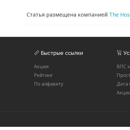
Статья размещена компанией
The Hos
Быстрые ссылки
Ус
Акции
ВПС х
Рейтинг
Прост
По алфавиту
Дата
Акци