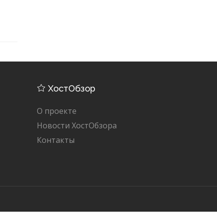
ХостОбзор
О проекте
Новости ХостОбзора
Контакты