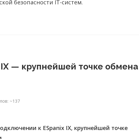
кой безопасности IT-систем.
 IX — крупнейшей точке обмена
лов: ~137
подключении к ESpanix IX, крупнейшей точке
и.