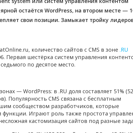
ent system или систем управления контентом
улярной остаётся WordPress, на втором месте — 1
репляет свои позиции. Замыкает тройку лидеро
tOnline.ru, количество сайтов с CMS в зоне
.RU
6. Первая шестёрка систем управления контент
 седьмого по десятое место.
нах — WordPress: в .RU доля составляет 51% (5
йтов). Популярность CMS связана с бесплатным
ьшим сообществом разработчиков, которые
 функции. Играют роль также простота управле
несложная кастомизация сайтов под разные зада