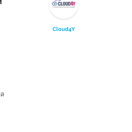
м
Cloud4Y
ий