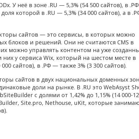
. У неё в зоне .RU — 5,3% (54 500 сайтов), в .Р
 доля которой в .RU — 5,3% (34 000 сайтов), а в .
кторы сайтов — это сервисы, в которых можно
вых блоков и решений. Они не считаются CMS в
их можно управлять контентом на уже созданн
 них у сервиса Wix, который на шестом месте в
 000 сайтов), в .РФ — также 3% (3 300 сайтов).
кторы сайтов в двух национальных доменных зо
инаковые доли на рынке. В .RU это WebAsyst Sh
ebSiteBuilder с долями от 1,42% до 1,15% (14 000-12
uilder, Site.pro, Nethouse, uKit, которые занима
в).