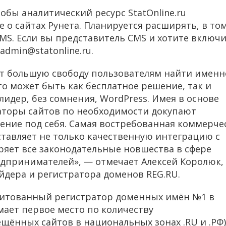
тобы аналитический ресурс StatOnline.ru
 о сайтах Рунета. Планируется расширять, в то
CMS. Если вы представитель CMS и хотите включ
dmin@statonline.ru.
т большую свободу пользователям найти именн
то может быть как бесплатное решение, так и
идер, без сомнения, WordPress. Имея в основе
аторы сайтов по необходимости докупают
ение под себя. Самая востребованная коммерче
ставляет не только качественную интеграцию с
ряет все законодательные новшества в сфере
едпринимателей», — отмечает Алексей Королюк,
йдера и регистратора доменов REG.RU.
дитованный регистратор доменных имён №1 в
имает первое место по количеству
ённых сайтов в национальных зонах .RU и .РФ)