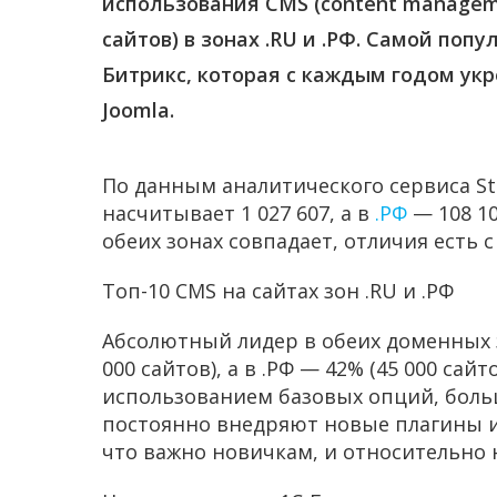
использования CMS (content managem
сайтов) в зонах .RU и .РФ. Самой поп
Битрикс, которая с каждым годом ук
Joomla.
По данным аналитического сервиса Sta
насчитывает 1 027 607, а в
.РФ
— 108 10
обеих зонах совпадает, отличия есть с
Топ-10 CMS на сайтах зон .RU и .РФ
Абсолютный лидер в обеих доменных зо
000 сайтов), а в .РФ — 42% (45 000 са
использованием базовых опций, бол
постоянно внедряют новые плагины и
что важно новичкам, и относительно 