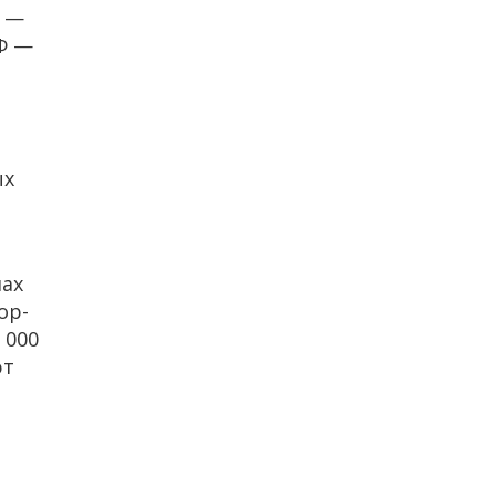
Ф —
РФ —
ых
нах
op-
 000
ют