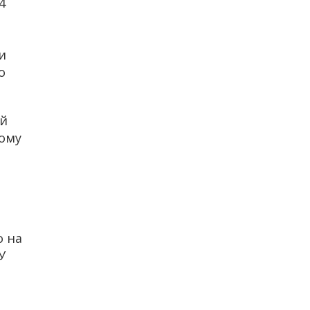
4
и
о
ой
дому
о на
У