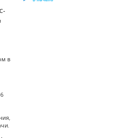
С-
в
ом в
26
ния,
чи.