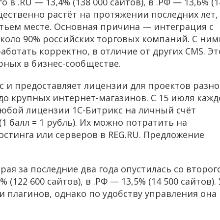
 в .RU — 13,4% (138 000 сайтов), в .РФ — 13,6% (1
щественно растёт на протяжении последних лет,
етьем месте. Основная причина — интеграция с
коло 90% российских торговых компаний. С ним
работать корректно, в отличие от других CMS. Эт
рных в бизнес-сообществе.
с и предоставляет лицензии для проектов разн
до крупных интернет-магазинов. С 15 июля каж
любой лицензии 1С-Битрикс на личный счёт
(1 балл = 1 рубль). Их можно потратить на
хостинга или серверов в REG.RU. Предложение
рая за последние два года опустилась со второг
 (122 600 сайтов), в .РФ — 13,5% (14 500 сайтов). 
и плагинов, однако по удобству управления она