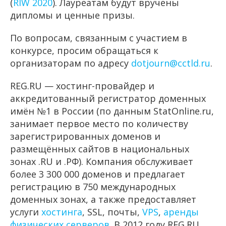
(
RIW 2020
). Лауреатам будут вручены
дипломы и ценные призы.
По вопросам, связанным с участием в
конкурсе, просим обращаться к
организаторам по адресу
dotjourn@cctld.ru
.
REG.RU
— хостинг-провайдер и
аккредитованный регистратор доменных
имён №1 в России (по данным StatOnline.ru,
занимает первое место по количеству
зарегистрированных доменов и
размещённых сайтов в национальных
зонах .RU и .РФ). Компания обслуживает
более 3 300 000 доменов и предлагает
регистрацию в 750 международных
доменных зонах, а также предоставляет
услуги
хостинга
, SSL, почты,
VPS
,
аренды
физических серверов
. В 2012 году REG.RU