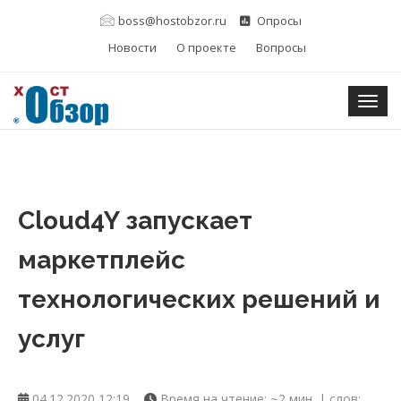
boss@hostobzor.ru
Опросы
Новости
О проекте
Вопросы
Togg
Cloud4Y запускает
маркетплейс
технологических решений и
услуг
04.12.2020 12:19
Время на чтение: ~2 мин. | слов: