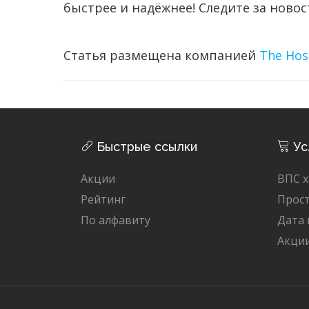
быстрее и надёжнее! Следите за ново
Статья размещена компанией
The Hos
Быстрые ссылки
Ус
Акции
ВПС х
Рейтинг
Прост
По алфавиту
Дата
Акци