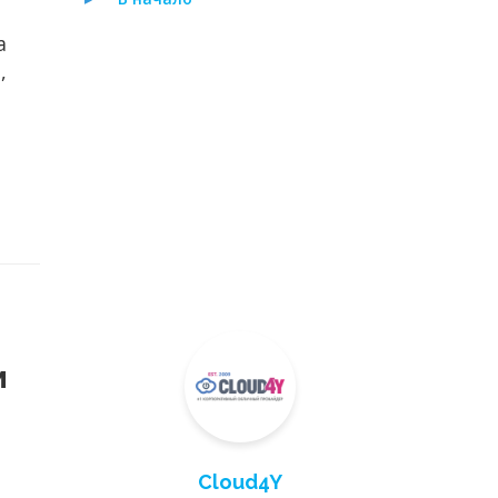
а
,
м
Cloud4Y