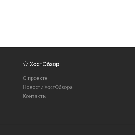
ХостОбзор
О проекте
Новости ХостОбзора
Контакты