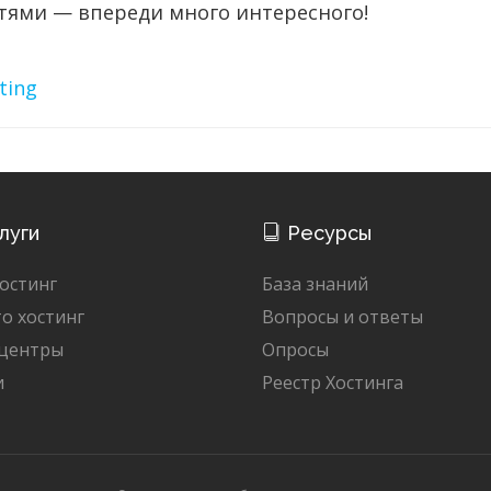
стями — впереди много интересного!
ting
луги
Ресурсы
остинг
База знаний
о хостинг
Вопросы и ответы
 центры
Опросы
и
Реестр Хостинга