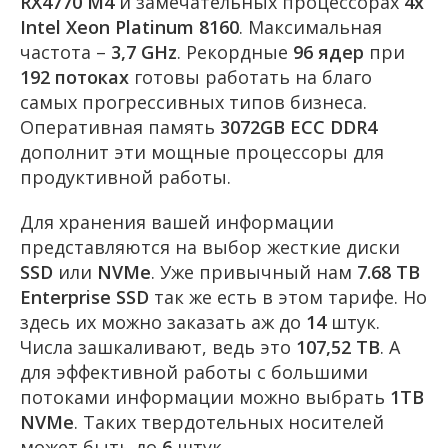
RX4770 M4
и замечательных процессорах
4x
Intel Xeon Platinum 8160
. Максимальная
частота –
3,7 GHz
. Рекордные
96 ядер
при
192 потоках
готовы работать на благо
самых прогрессивных типов бизнеса.
Оперативная память
3072GB ECC DDR4
дополнит эти мощные процессоры для
продуктивной работы.
Для хранения вашей информации
представляются на выбор жесткие диски
SSD
или
NVMe
. Уже привычный нам
7.68 TB
Enterprise SSD
так же есть в этом тарифе. Но
здесь их можно заказать аж до
14
штук.
Числа зашкаливают, ведь это
107,52 TB
. А
для эффективной работы с большими
потоками информации можно выбрать
1TB
NVMe
. Таких твердотельных носителей
может быть до
6
штук.