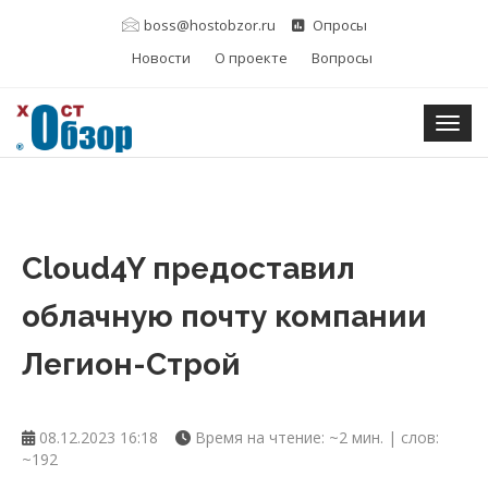
boss@hostobzor.ru
Опросы
Новости
О проекте
Вопросы
Togg
Cloud4Y предоставил
облачную почту компании
Легион-Строй
08.12.2023 16:18
Время на чтение: ~2 мин. | слов:
~192