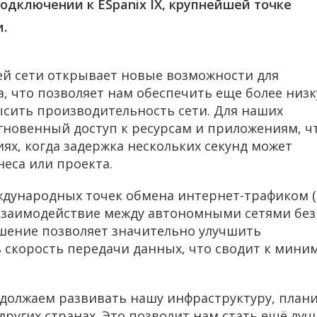
подключении к ESpanix IX, крупнейшей точке
и.
ей сети открывает новые возможности для
 что позволяет нам обеспечить еще более низ
ысить производительность сети. Для наших
гновенный доступ к ресурсам и приложениям, ч
ях, когда задержка нескольких секунд может
неса или проекта.
еждународных точек обмена интернет-трафиком (
взаимодействие между автономными сетями без
ешение позволяет значительно улучшить
 скорость передачи данных, что сводит к мини
одолжаем развивать нашу инфраструктуру, план
ругих странах. Это позволит нам стать ещё луч