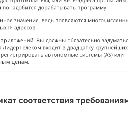
для протокола IPv4, или же IP-адреса прописаны
ам понадобится дорабатывать программу.
енное значение, ведь появляются многочисленн
х IP-адресов.
-приложений, Вы должны обязательно задуматьс
я ЛидерТелеком входит в двадцатку крупнейших
зарегистрировать автономные системы (AS) или
ным ценам.
икат соответствия требования