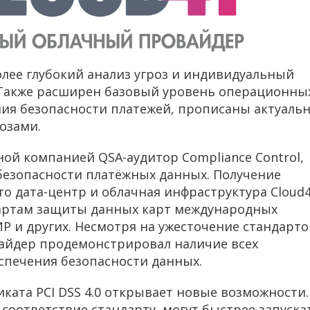
более глубокий анализ угроз и индивидуальный
 Также расширен базовый уровень операционны
ия безопасности платежей, прописаны актуаль
озами.
ой компанией QSA-аудитор Compliance Control,
безопасности платёжных данных. Получение
то дата-центр и облачная инфраструктура Cloud
артам защиты данных карт международных
ИР и других. Несмотря на ужесточение стандарто
айдер продемонстрировал наличие всех
спечения безопасности данных.
иката PCI DSS 4.0 открывает новые возможности.
соответствие стандарту, могут быстрее запуска