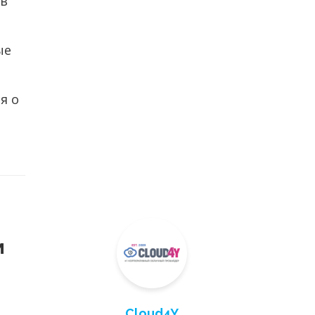
 в
ые
я о
м
Cloud4Y