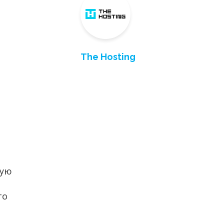
The Hosting
кую
то