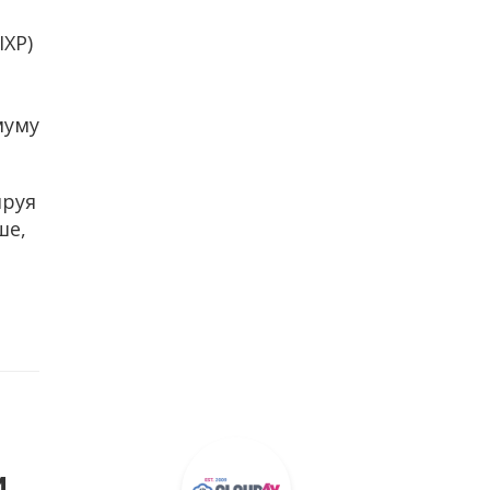
IXP)
муму
ируя
ше,
м