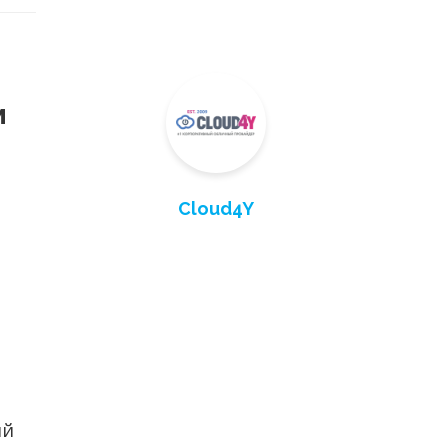
м
Cloud4Y
ий