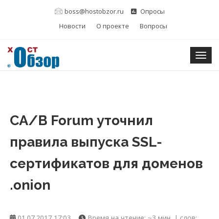
boss@hostobzor.ru
Опросы
Новости
О проекте
Вопросы
Togg
CA/B Forum уточнил
правила выпуска SSL-
сертификатов для доменов
.onion
01.07.2017 17:03
Время на чтение: ~3 мин. | слов: