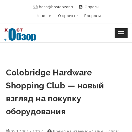
boss@hostobzor.ru
Опросы
Новости
О проекте
Вопросы
Togg
Colobridge Hardware
Shopping Club — новый
взгляд на покупку
оборудования
05.12.2017 12:27
Время на чтение: ~1 мин. | слов: