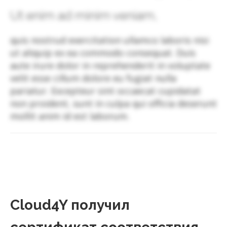
Ut enim ad minim veniam,
quis nostrud exercitation ullamco laboris nisi
ut aliquip ex ea commodo consequat. Duis
aute irure dolor in reprehenderit in voluptate
velit esse cillum dolore eu fugiat nulla
pariatur. Excepteur sint occaecat cupidatat
non proident, sunt in culpa qui officia deserunt
mollit anim id est laborum.
Cloud4Y получил