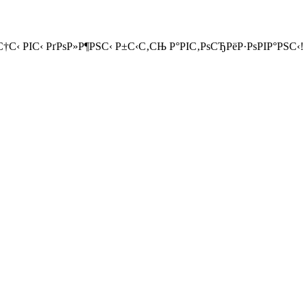
С‹ РІС‹ РґРѕР»Р¶РЅС‹ Р±С‹С‚СЊ Р°РІС‚РѕСЂРёР·РѕРІР°РЅС‹!