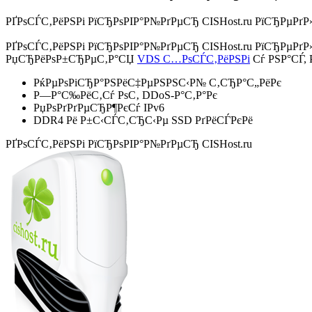
РҐРѕСЃС‚РёРЅРі РїСЂРѕРІР°Р№РґРµСЂ CISHost.ru РїСЂРµРґР
РҐРѕСЃС‚РёРЅРі РїСЂРѕРІР°Р№РґРµСЂ CISHost.ru РїСЂРµРґР
РџСЂРёРѕР±СЂРµС‚Р°СЏ 
VDS С…РѕСЃС‚РёРЅРі
 Сѓ РЅР°СЃ,
РќРµРѕРіСЂР°РЅРёС‡РµРЅРЅС‹Р№ С‚СЂР°С„РёРє
Р—Р°С‰РёС‚Сѓ РѕС‚ DDoS-Р°С‚Р°Рє
РџРѕРґРґРµСЂР¶РєСѓ IPv6 
DDR4 Рё Р±С‹СЃС‚СЂС‹Рµ SSD РґРёСЃРєРё
РҐРѕСЃС‚РёРЅРі РїСЂРѕРІР°Р№РґРµСЂ CISHost.ru