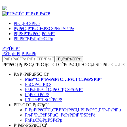
РћС‚Р·С‹РІС‹
Р§РёС‚Р°Р»СЊРЅС‹Р№ Р·Р°Р»
РђРЅР°Р»РёС‚РёРєР°
Рћ РїСЂРѕРµРєС‚Рµ
Р’РҐРћР”
РЎРџР РђР’РљРђ
Р­РїРёС†РµРЅС‚СЂ СЂСѓСЃСЃРєРѕСЏР·С‹С‡РЅРѕРіРѕ С…РѕС
РљР»РёРµРЅС‚Сѓ
РљР°С‚Р°Р»РѕРі С…РѕСЃС‚РёРЅРіР°
РћС‚Р·С‹РІС‹
РќРѕРІРѕСЃС‚Рё СЂС‹РЅРєР°
РђРєС†РёРё
Р’Р°РєР°РЅСЃРёРё
РҐРѕСЃС‚РµСЂСѓ
Р РµРіРёСЃС‚СЂР°С†РёСЏ РІ РєР°С‚Р°Р»РѕРіРµ
РљР°Р±РёРЅРµС‚ РєРѕРјРїР°РЅРёРё
РћР±С‰РµРЅРёРµ
Р‘РёР·РЅРµСЃСѓ