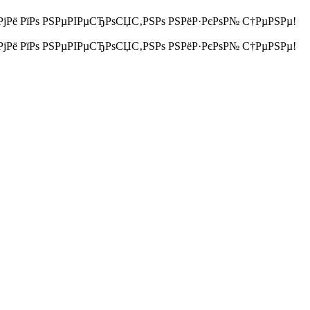
РјРё РїРѕ РЅРµРІРµСЂРѕСЏС‚РЅРѕ РЅРёР·РєРѕР№ С†РµРЅРµ!
РјРё РїРѕ РЅРµРІРµСЂРѕСЏС‚РЅРѕ РЅРёР·РєРѕР№ С†РµРЅРµ!