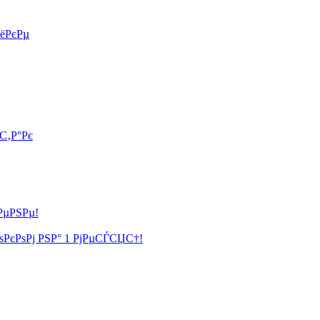
ёРєРµ
С‚Р°Рє
РµРЅРµ!
РєРѕРј РЅР° 1 РјРµСЃСЏС†!