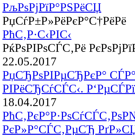
РљРѕРјРїР°РЅРёСЏ
РџСѓР±Р»РёРєР°С†РёРё
РћС‚Р·С‹РІС‹
РќРѕРІРѕСЃС‚Рё РєРѕРјРї
22.05.2017
РџСЂРѕРІРµСЂРєР° СЃР°
РІРёСЂСѓСЃС‹. Р‘РµСЃР
18.04.2017
РћС‚РєР°Р·РѕСѓСЃС‚Рѕ
РєР»Р°СЃС‚РµСЂ РґР»СЏ