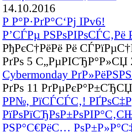
14.10.2016
Р Р°Р·РґР°С‘Рј IPv6!
Р’СЃРµ РЅРѕРІРѕСЃС‚Рё 
РђРєС†РёРё Рё СЃРїРµС
РґРѕ 5 С„РµРІСЂР°Р»СЏ 2
Cybermonday РґР»РёРЅР
РґРѕ 11 РґРµРєР°Р±СЂСЏ 
Р­Р№, РїСЃСЃС‚! РҐРѕС
РїРѕРїСЂРѕР±РѕРІР°С‚СЊ
РЅР°С€РёС… РѕР±Р»Р°