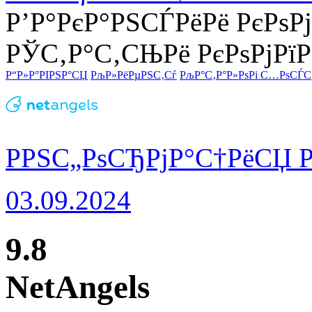
Р’Р°РєР°РЅСЃРёРё РєРѕР
РЎС‚Р°С‚СЊРё РєРѕРјРїР
Р“Р»Р°РІРЅР°СЏ
РљР»РёРµРЅС‚Сѓ
РљР°С‚Р°Р»РѕРі С…РѕСЃС‚
РРЅС„РѕСЂРјР°С†РёСЏ 
03.09.2024
9.8
NetAngels