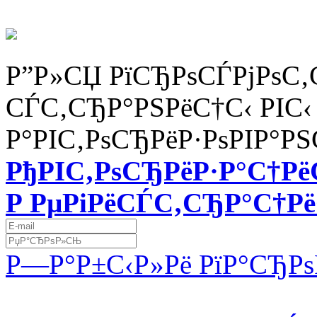
Р”Р»СЏ РїСЂРѕСЃРјРѕС‚
СЃС‚СЂР°РЅРёС†С‹ РІС‹
Р°РІС‚РѕСЂРёР·РѕРІР°РЅ
РђРІС‚РѕСЂРёР·Р°С†Р
Р РµРіРёСЃС‚СЂР°С†Р
Р—Р°Р±С‹Р»Рё РїР°СЂР