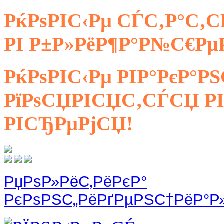
РќРѕРІС‹Рµ СЃС‚Р°С‚
РІ Р±Р»РёР¶Р°Р№С€Рµ
РќРѕРІС‹Рµ РІР°РєР°Р
РїРѕСЏРІСЏС‚СЃСЏ РІ
РІСЂРµРјСЏ!
РџРѕР»РёС‚РёРєР°
РєРѕРЅС„РёРґРµРЅС†РёР°Р