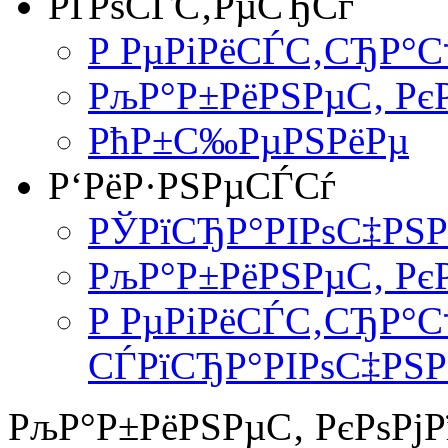
РҐРѕСЃС‚РµСЂСѓ
Р РµРіРёСЃС‚СЂР°С†
РљР°Р±РёРЅРµС‚ РєР
РћР±С‰РµРЅРёРµ
Р‘РёР·РЅРµСЃСѓ
РЎРїСЂР°РІРѕС‡РЅР
РљР°Р±РёРЅРµС‚ РєР
Р РµРіРёСЃС‚СЂР°С
СЃРїСЂР°РІРѕС‡РЅР
РљР°Р±РёРЅРµС‚ РєРѕРјР