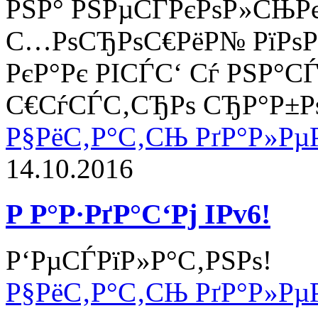
РЅР° РЅРµСЃРєРѕР»СЊРє
С…РѕСЂРѕС€РёР№ РїРѕРІ
РєР°Рє РІСЃС‘ Сѓ РЅР°СЃ
С€СѓСЃС‚СЂРѕ СЂР°Р±Рѕ
Р§РёС‚Р°С‚СЊ РґР°Р»Рµ
14.10.2016
Р Р°Р·РґР°С‘Рј IPv6!
Р‘РµСЃРїР»Р°С‚РЅРѕ!
Р§РёС‚Р°С‚СЊ РґР°Р»Рµ