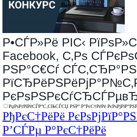
Р•СЃР»Рё РІС‹ РїРѕР
Facebook, С‚Рѕ СЃРєР
РЅР°С€Сѓ СЃС‚СЂР°РЅ
РїСЂРёРЅРёРјР°Р№С‚Р
РєРѕРЅРєСѓСЂСЃРµв
РџРѕРґРїРёСЃР°С‚СЊСЃСЏ РЅР° Р°РєС†РёРё РєРѕРјРїР°РЅ
РђРєС†РёРё РєРѕРјРїР°РЅ
Р’СЃРµ Р°РєС†РёРё