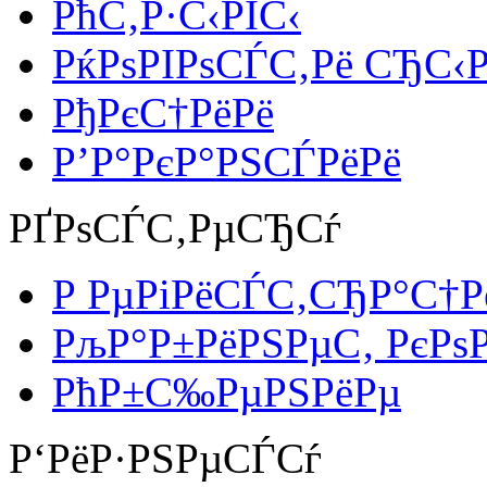
РћС‚Р·С‹РІС‹
РќРѕРІРѕСЃС‚Рё СЂС‹
РђРєС†РёРё
Р’Р°РєР°РЅСЃРёРё
РҐРѕСЃС‚РµСЂСѓ
Р РµРіРёСЃС‚СЂР°С†Рё
РљР°Р±РёРЅРµС‚ РєРѕР
РћР±С‰РµРЅРёРµ
Р‘РёР·РЅРµСЃСѓ