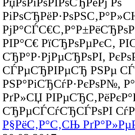
РџРѕРіРѕРІРѕСЂРёРј Рѕ
РіРѕСЂРёР·РѕРЅС‚Р°Р»С
РјР°СЃС€С‚Р°Р±РёСЂРѕРІ
РІР°С€ РїСЂРѕРµРєС‚ РІ
СЂР°Р·РјРµСЂРѕРІ, РєРѕР
СЃРµСЂРІРµСЂ РЅРµ СЃ
РЅР°РіСЂСѓР·РєРѕР№, Р°
РґР»СЏ РІРµСЂС‚РёРєР°
СЂРµСЃСѓСЂСЃРѕРІ СѓР¶
Р§РёС‚Р°С‚СЊ РґР°Р»Рµ