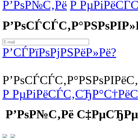
Р’РѕР№С‚Рё
Р РµРіРёСЃ
Р’РѕСЃСЃС‚Р°РЅРѕРІР»
Р’СЃРїРѕРјРЅРёР»Рё?
Р’РѕСЃСЃС‚Р°РЅРѕРІРёС
Р РµРіРёСЃС‚СЂР°С†Рё
Р’РѕР№С‚Рё С‡РµСЂРµ