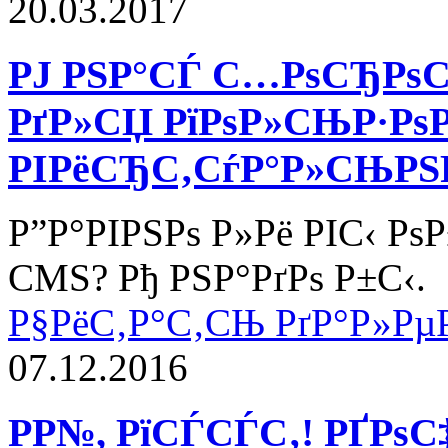
20.03.2017
РЈ РЅР°СЃ С…РѕСЂРѕ
РґР»СЏ РїРѕР»СЊР·Рѕ
РІРёСЂС‚СѓР°Р»СЊРЅР
Р”Р°РІРЅРѕ Р»Рё РІС‹ Р
CMS? Рђ РЅР°РґРѕ Р±С‹.
Р§РёС‚Р°С‚СЊ РґР°Р»Рµ
07.12.2016
Р­Р№, РїСЃСЃС‚! РҐРѕ