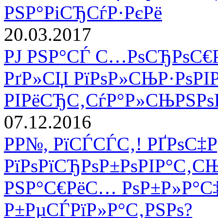
РЅР°РіСЂСѓР·РєРё
20.03.2017
РЈ РЅР°СЃ С…РѕСЂРѕС€
РґР»СЏ РїРѕР»СЊР·РѕРІ
РІРёСЂС‚СѓР°Р»СЊРЅРѕР
07.12.2016
Р­Р№, РїСЃСЃС‚! РҐРѕС
РїРѕРїСЂРѕР±РѕРІР°С‚СЊ
РЅР°С€РёС… РѕР±Р»Р°
Р±РµСЃРїР»Р°С‚РЅРѕ?