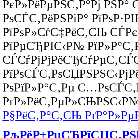
РєР»РёРµРЅС‚Р°Рј РЅР°
РѕСЃС‚РёРЅРіР° РїРѕР
РїРѕР»СѓС‡РёС‚СЊ СЃРє
РїРµСЂРІС‹Р№ РїР»Р°С‚Р
СЃСѓРјРјРёСЂСѓРµС‚СЃС
РїРѕСЃС‚РѕСЏРЅРЅС‹РјРё
РѕРїР»Р°С‚Рµ С…РѕСЃС‚Р
РґР»РёС‚РµР»СЊРЅС‹Р№ 
Р§РёС‚Р°С‚СЊ РґР°Р»Рµ
РљРёР±РµСЂРїСЏС‚РЅ