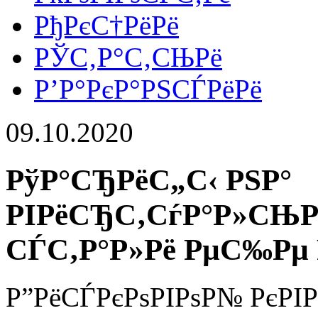
РђРєС†РёРё
РЎС‚Р°С‚СЊРё
Р’Р°РєР°РЅСЃРёРё
09.10.2020
РўР°СЂРёС„С‹ РЅР°
РІРёСЂС‚СѓР°Р»СЊР
СЃС‚Р°Р»Рё РµС‰Рµ 
Р”РёСЃРєРѕРІРѕР№ РєРІРѕ