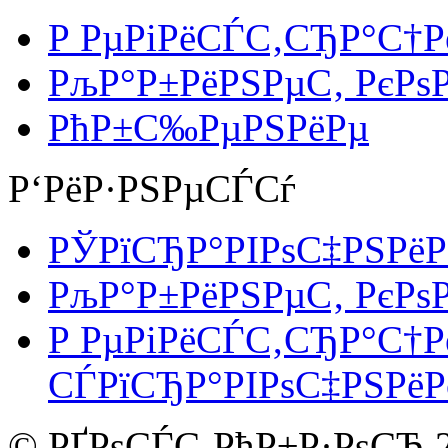
Р РµРіРёСЃС‚СЂР°С†Рё
РљР°Р±РёРЅРµС‚ РєРѕР
РћР±С‰РµРЅРёРµ
Р‘РёР·РЅРµСЃСѓ
РЎРїСЂР°РІРѕС‡РЅРёР
РљР°Р±РёРЅРµС‚ РєРѕР
Р РµРіРёСЃС‚СЂР°С†Р
СЃРїСЂР°РІРѕС‡РЅРёР
© РҐРѕСЃС‚РћР±Р·РѕСЂ 2