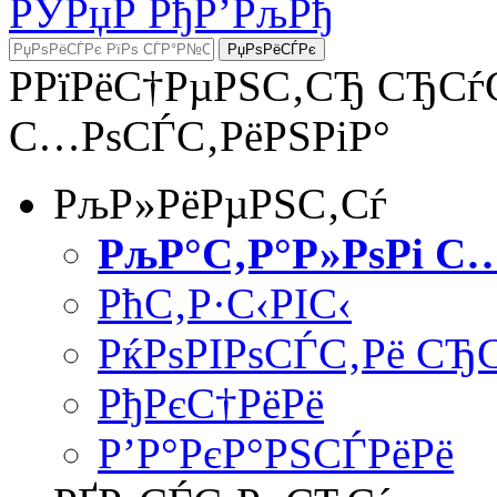
РЎРџР РђР’РљРђ
Р­РїРёС†РµРЅС‚СЂ СЂСѓ
С…РѕСЃС‚РёРЅРіР°
РљР»РёРµРЅС‚Сѓ
РљР°С‚Р°Р»РѕРі С
РћС‚Р·С‹РІС‹
РќРѕРІРѕСЃС‚Рё СЂ
РђРєС†РёРё
Р’Р°РєР°РЅСЃРёРё