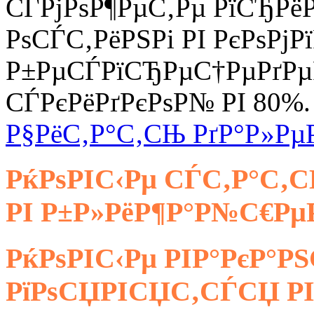
СЃРјРѕР¶РµС‚Рµ РїСЂР
РѕСЃС‚РёРЅРі РІ РєРѕРјРї
Р±РµСЃРїСЂРµС†РµРґР
СЃРєРёРґРєРѕР№ РІ 80%.
Р§РёС‚Р°С‚СЊ РґР°Р»Рµ
РќРѕРІС‹Рµ СЃС‚Р°С‚
РІ Р±Р»РёР¶Р°Р№С€Рµ
РќРѕРІС‹Рµ РІР°РєР°Р
РїРѕСЏРІСЏС‚СЃСЏ РІ