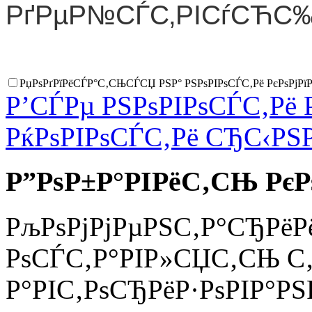
РґРµР№СЃС‚РІСѓСЋС‰
РџРѕРґРїРёСЃР°С‚СЊСЃСЏ РЅР° РЅРѕРІРѕСЃС‚Рё РєРѕРјРї
Р’СЃРµ РЅРѕРІРѕСЃС‚Рё 
РќРѕРІРѕСЃС‚Рё СЂС‹РЅ
Р”РѕР±Р°РІРёС‚СЊ Рє
РљРѕРјРјРµРЅС‚Р°СЂРёРё
РѕСЃС‚Р°РІР»СЏС‚СЊ С
Р°РІС‚РѕСЂРёР·РѕРІР°РЅ