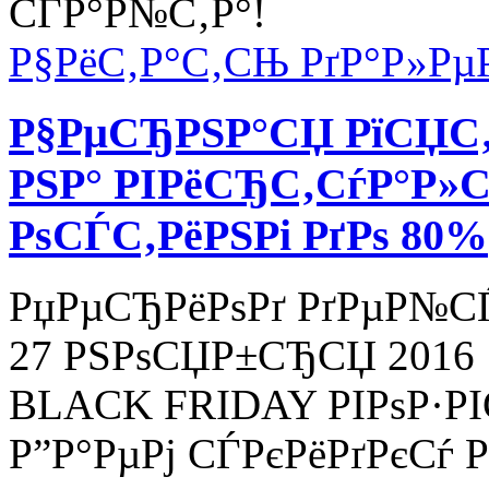
СЃР°Р№С‚Р°!
Р§РёС‚Р°С‚СЊ РґР°Р»Рµ
Р§РµСЂРЅР°СЏ РїСЏС‚
РЅР° РІРёСЂС‚СѓР°Р
РѕСЃС‚РёРЅРі РґРѕ 80%
РџРµСЂРёРѕРґ РґРµР№СЃ
27 РЅРѕСЏР±СЂСЏ 2016
BLACK FRIDAY РІРѕР·Р
Р”Р°РµРј СЃРєРёРґРєСѓ 