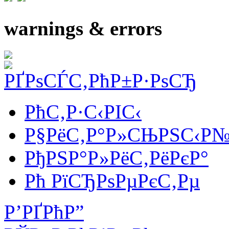
warnings & errors
РћС‚Р·С‹РІС‹
Р§РёС‚Р°Р»СЊРЅС‹Р№
РђРЅР°Р»РёС‚РёРєР°
Рћ РїСЂРѕРµРєС‚Рµ
Р’РҐРћР”