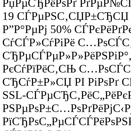
РџРµСЂРёРѕРґ РґРµР№СЃ
19 СЃРµРЅС‚СЏР±СЂСЏ 2
Р”Р°РµРј 50% СЃРєРёРґР
СѓСЃР»СѓРіРё С…РѕСЃС‚
СЂРµСЃРµР»Р»РёРЅРіР°,
РєСѓРїРёС‚СЊ С…РѕСЃС‚
СЂСѓР±Р»СЏ РІ РіРѕРґ С
SSL-СЃРµСЂС‚РёС„РёРєР°
РЅРµРѕР±С…РѕРґРёРјС‹Р
РїСЂРѕС„РµСЃСЃРёРѕРЅ