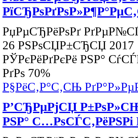
РїСЂРѕРґРѕР»Р¶Р°РµС
РџРµСЂРёРѕРґ РґРµР№СЃ
26 РЅРѕСЏР±СЂСЏ 2017
РЎРєРёРґРєРё РЅР° СѓС
РґРѕ 70%
Р§РёС‚Р°С‚СЊ РґР°Р»Рµ
Р’СЂРµРјСЏ Р±РѕР»СЊ
РЅР° С…РѕСЃС‚РёРЅРі 