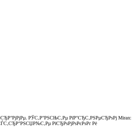
ЂР°РјРјРµ. РЎС‚Р°РЅСЊС‚Рµ РїР°СЂС‚РЅРµСЂРѕРј Miran:
ЃС‚СЂР°РЅСЏР№С‚Рµ РїСЂРѕРјРѕРєРѕРґ Рё