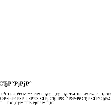
СЂР°РјРјР°
СѓСЃР»СѓРі Miran РїРѕ СЂРµС„РµСЂР°Р»СЊРЅРѕР№ РїСЂРѕРіС
Р»РєРё РЅР° РЅР°С€ СЃРµСЂРІРёСЃ РёР»Рё СЂР°СЃРїСЂРѕС
РёС… РѕС‚С‡РёСЃР»РµРЅРёСЏС….