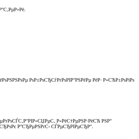
Р°С‚РµР»Рё.
ёРѕРЅРЅРѕРµ РѕР±РѕСЂСѓРґРѕРІР°РЅРёРµ РёР· Р»СЋР±РѕРіРѕ
РґРѕСЃС‚Р°РІР»СЏРµС‚ Р»РёС†РµРЅР·РёСЋ РЅР°
СЃСЂРѕРє Р°СЂРµРЅРґС‹ СЃРµСЂРІРµСЂР°.