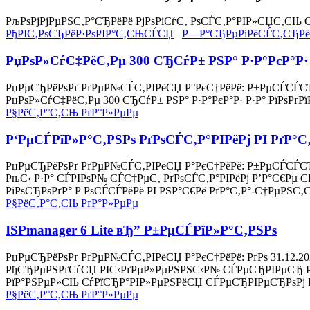
РљРѕРјРјРµРЅС‚Р°СЂРёРё РјРѕРіСѓС‚ РѕСЃС‚Р°РІР»СЏС‚СЊ С
РђРІС‚РѕСЂРёР·РѕРІР°С‚СЊСЃСЏ
Р—Р°СЂРµРіРёСЃС‚СЂР
РџРѕР»СѓС‡РёС‚Рµ 300 СЂСѓР± РЅР° Р·Р°РєР°Р·
РџРµСЂРёРѕРґ РґРµР№СЃС‚РІРёСЏ Р°РєС†РёРё
:
Р±РµСЃСЃС
РџРѕР»СѓС‡РёС‚Рµ 300 СЂСѓР± РЅР° Р·Р°РєР°Р· Р·Р° РїРѕРґ
Р§РёС‚Р°С‚СЊ РґР°Р»РµРµ
Р‘РµСЃРїР»Р°С‚РЅРѕ РґРѕСЃС‚Р°РІРёРј РІ РґР°
РџРµСЂРёРѕРґ РґРµР№СЃС‚РІРёСЏ Р°РєС†РёРё
:
Р±РµСЃСЃС
РњС‹ Р·Р° СЃРІРѕР№ СЃС‡РµС‚ РґРѕСЃС‚Р°РІРёРј Р’Р°С€Рµ 
РіРѕСЂРѕРґР° Р РѕСЃСЃРёРё РІ РЅР°С€Рё РґР°С‚Р°-С†РµРЅС‚
Р§РёС‚Р°С‚СЊ РґР°Р»РµРµ
ISPmanager 6 Lite вЂ” Р±РµСЃРїР»Р°С‚РЅРѕ
РџРµСЂРёРѕРґ РґРµР№СЃС‚РІРёСЏ Р°РєС†РёРё
:
РґРѕ 31.12.2
РђСЂРµРЅРґСѓСЏ РІС‹РґРµР»РµРЅРЅС‹Р№ СЃРµСЂРІРµСЂ Р»
РїР°РЅРµР»СЊ СѓРїСЂР°РІР»РµРЅРёСЏ СЃРµСЂРІРµСЂРѕРј IS
Р§РёС‚Р°С‚СЊ РґР°Р»РµРµ