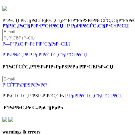
Р”Р»СЏ РїСЂРѕСЃРјРѕС‚СЂР° РґР°РЅРЅРѕР№ СЃС‚СЂР°РЅРёС†
РђРІС‚РѕСЂРёР·Р°С†РёСЏ
|
Р РµРіРёСЃС‚СЂР°С†РёСЏ
Р—Р°Р±С‹Р»Рё РїР°СЂРѕР»СЊ?
Р’РѕР№С‚Рё
Р РµРіРёСЃС‚СЂР°С†РёСЏ
Р’РѕСЃСЃС‚Р°РЅРѕРІР»РµРЅРёРµ РїР°СЂРѕР»СЏ
Р’СЃРїРѕРјРЅРёР»Рё?
Р’РѕСЃСЃС‚Р°РЅРѕРІРёС‚СЊ
Р РµРіРёСЃС‚СЂР°С†РёСЏ
Р’РѕР№С‚Рё С‡РµСЂРµР·:
warnings & errors