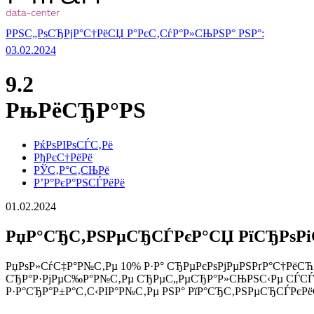
РРЅС„РѕСЂРјР°С†РёСЏ Р°РєС‚СѓР°Р»СЊРЅР° РЅР°:
03.02.2024
9.2
РњРёСЂР°РЅ
РќРѕРІРѕСЃС‚Рё
РђРєС†РёРё
РЎС‚Р°С‚СЊРё
Р’Р°РєР°РЅСЃРёРё
01.02.2024
РџР°СЂС‚РЅРµСЂСЃРєР°СЏ РїСЂРѕРі
РџРѕР»СѓС‡Р°Р№С‚Рµ 10% Р·Р° СЂРµРєРѕРјРµРЅРґР°С†РёСЋ 
СЂР°Р·РјРµС‰Р°Р№С‚Рµ СЂРµС„РµСЂР°Р»СЊРЅС‹Рµ СЃСЃС‹
Р·Р°СЂР°Р±Р°С‚С‹РІР°Р№С‚Рµ РЅР° РїР°СЂС‚РЅРµСЂСЃРє