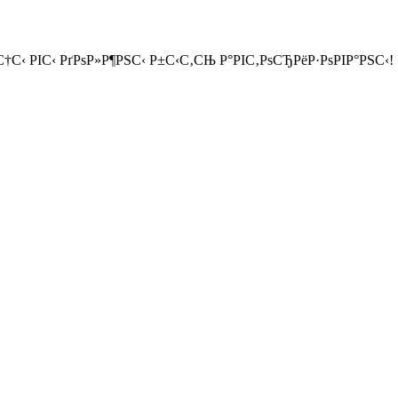
С‹ РІС‹ РґРѕР»Р¶РЅС‹ Р±С‹С‚СЊ Р°РІС‚РѕСЂРёР·РѕРІР°РЅС‹!