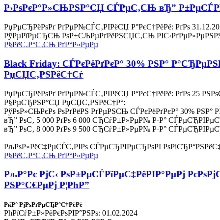
Р›РѕРєР°Р»СЊРЅР°СЏ СЃРµС‚СЊ вЂ” Р±РµСЃРї
РџРµСЂРёРѕРґ РґРµР№СЃС‚РІРёСЏ Р°РєС†РёРё
:
РґРѕ 31.12.2
РўРµРїРµСЂСЊ РѕР±СЉРµРґРёРЅСЏС‚СЊ РІС‹РґРµР»РµРЅРЅС
Р§РёС‚Р°С‚СЊ РґР°Р»РµРµ
Black Friday: СЃРєРёРґРєР° 30% РЅР° Р°СЂРµ
РџСЏС‚РЅРёС†Сѓ
РџРµСЂРёРѕРґ РґРµР№СЃС‚РІРёСЏ Р°РєС†РёРё
:
РґРѕ 25 РЅР
Р§РµСЂРЅР°СЏ РџСЏС‚РЅРёС†Р°:
РўРѕР»СЊРєРѕ РѕРґРёРЅ РґРµРЅСЊ СЃРєРёРґРєР° 30% РЅР° Р
вЂ” РѕС‚ 5 000 РґРѕ 6 000 СЂСѓР±Р»РµР№ Р·Р° СЃРµСЂРІРµС
вЂ” РѕС‚ 8 000 РґРѕ 9 500 СЂСѓР±Р»РµР№ Р·Р° СЃРµСЂРІРµСЂ
РљРѕР»РёС‡РµСЃС‚РІРѕ СЃРµСЂРІРµСЂРѕРІ РѕРіСЂР°РЅРёС
Р§РёС‚Р°С‚СЊ РґР°Р»РµРµ
РљР°Рє РјС‹ РѕР±РµСЃРїРµС‡РёРІР°РµРј РєРѕР
РЅР°С€РµРј Р¦РћР”
РќР° РјРѕРґРµСЂР°С†РёРё
РћРїСѓР±Р»РёРєРѕРІР°РЅРѕ: 01.02.2024