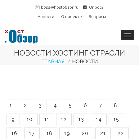
boss@hostobzor.ru
Опросы
Новости
О проекте
Вопросы
Togg
НОВОСТИ ХОСТИНГ ОТРАСЛИ
ГЛАВНАЯ
НОВОСТИ
1
2
3
4
5
6
7
8
9
10
11
12
13
14
15
16
17
18
19
20
21
22