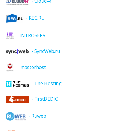
- Cloud4Y
- REG.RU
- INTROSERV
- SyncWeb.ru
- .masterhost
- The Hosting
- FirstDEDIC
- Ruweb