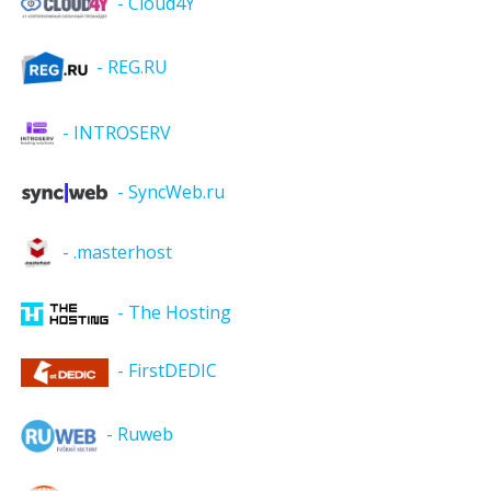
- Cloud4Y
- REG.RU
- INTROSERV
- SyncWeb.ru
- .masterhost
- The Hosting
- FirstDEDIC
- Ruweb