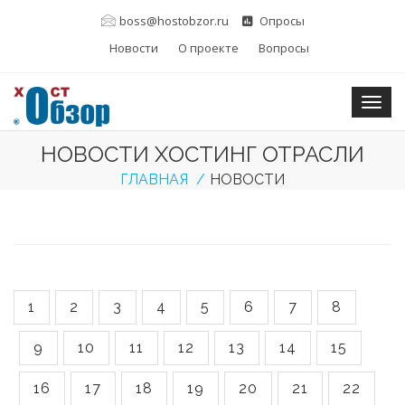
boss@hostobzor.ru
Опросы
Новости
О проекте
Вопросы
Togg
НОВОСТИ ХОСТИНГ ОТРАСЛИ
ГЛАВНАЯ
НОВОСТИ
1
2
3
4
5
6
7
8
9
10
11
12
13
14
15
16
17
18
19
20
21
22