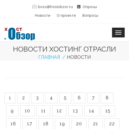
boss@hostobzor.ru
Опросы
Новости
О проекте
Вопросы
Togg
НОВОСТИ ХОСТИНГ ОТРАСЛИ
ГЛАВНАЯ
НОВОСТИ
1
2
3
4
5
6
7
8
9
10
11
12
13
14
15
16
17
18
19
20
21
22