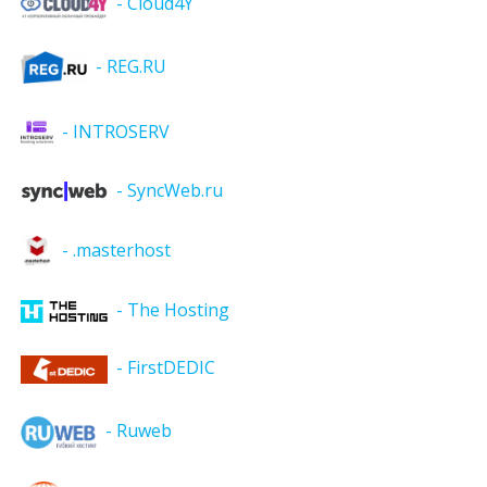
- Cloud4Y
- REG.RU
- INTROSERV
- SyncWeb.ru
- .masterhost
- The Hosting
- FirstDEDIC
- Ruweb