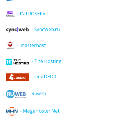
- INTROSERV
- SyncWeb.ru
- .masterhost
- The Hosting
- FirstDEDIC
- Ruweb
- MegaHoster.Net