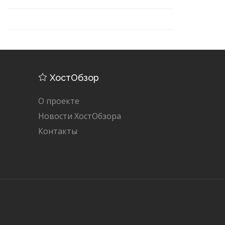
ХостОбзор
О проекте
Новости ХостОбзора
Контакты