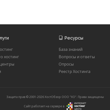
луги
Ресурсы
остинг
База знаний
о хостинг
Вопросы и ответы
 центры
Опросы
и
Реестр Хостинга
Защита прав © 2001-2026 ХостОбзор ООО "XO". Права защищены
Сайт работает на сервере в