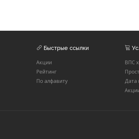
Быстрые ссылки
Ус
Акции
ВПС х
Рейтинг
Прост
По алфавиту
Дата
Акци